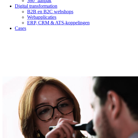
360° aanpak
Digital transformation
B2B en B2C webshops
Webapplicaties
ERP, CRM & ATS-koppelingen
Cases