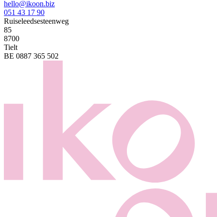
hello@ikoon.biz
051 43 17 90
Ruiseleedsesteenweg
85
8700
Tielt
BE 0887 365 502