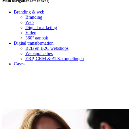
Main navigation (off-canvas)
Branding & web
Branding
Web
Digital marketing
Video
360° aanpak
Digital transformation
B2B en B2C webshops
Webapplicaties
ERP, CRM & ATS-koppelingen
Cases