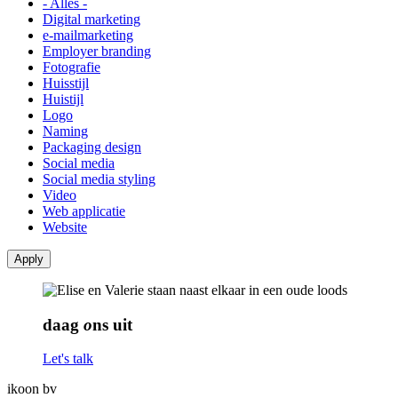
- Alles -
Digital marketing
e-mailmarketing
Employer branding
Fotografie
Huisstijl
Huistijl
Logo
Naming
Packaging design
Social media
Social media styling
Video
Web applicatie
Website
Apply
daag
o
ns uit
Let's talk
ikoon bv